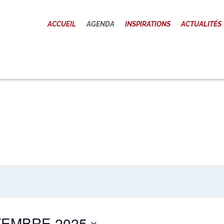
ACCUEIL
ACCUEIL
AGENDA
INSPIRATIONS
ACTUALITÉS
MIRABILIA VOYAGES
AGENDA
Voyages et sens
INSPIRATIONS
ACTUALITÉS
EXPÉRIENCES
PRIVÉES SUR
MESURE
EMBRE 2025