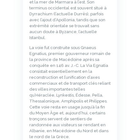
et la mer de Marmara à l’est. Son
terminus occidental est souvent situé à
Dyrrachium (l’actuelle Durrës), parfois
avec l’ajout d’Apollonia, tandis que son
extrémité orientale se trouvait sans
aucun doute à Byzance, l’actuelle
Istanbul.
La voie fut construite sous Gnaeus
Egnatius, premier gouverneur romain de
la province de Macédoine après sa
conquête en 146 av. J.-C. La Via Egnatia
consistait essentiellement en la
reconstruction et l’unification d’axes
commerciaux et de transport clés reliant
des villes importantes telles
qu’Héraclée, Lynkestis, Édesse, Pella,
Thessalonique, Amphipolis et Philippes.
Cette voie resta en usage jusqu’à la fin
du Moyen Âge et, aujourd’hui, certains
tronçons servent de sentiers de
randonnée aux visiteurs se rendant en
Albanie, en Macédoine du Nord et dans
le nord de la Grèce.