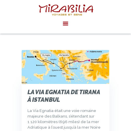
MIRABILIA VOYAGES
Voyages et sens
ACCUEIL
AGENDA
INSPIRATIONS
ACTUALITÉS
EXPÉRIENCES
PRIVÉES SUR
MESURE
LA VIA EGNATIA DE TIRANA
À ISTANBUL
La Via Egnatia était une voie romaine
majeure des Balkans, s’étendant sur
1 120 kilomètres (696 miles) de la mer
Adriatique à l’ouest jusqu’à la mer Noire