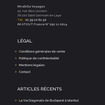
E
T
M
Mirabilia Voyages
52, rue des Louviers
E
I
78 100 Saint Germain en Laye
N
Tél.
:
01 39 10 61 50
O
T
IM ATOUT France N° 092 11 0014
N
D
LÉGAL
E
V
Conditions générales de vente
U
Politique de confidentialité
Mentions légales
E
Contact
S
É
V
ARTICLES RÉCENTS
È
La Via Diagonalis de Budapest à Istanbul
N