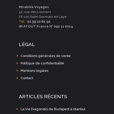
E
T
M
Mirabilia Voyages
52, rue des Louviers
E
I
78 100 Saint Germain en Laye
N
Tél.
:
01 39 10 61 50
O
T
IM ATOUT France N° 092 11 0014
N
D
LÉGAL
E
V
Conditions générales de vente
U
Politique de confidentialité
Mentions légales
E
Contact
S
É
V
ARTICLES RÉCENTS
È
La Via Diagonalis de Budapest à Istanbul
N