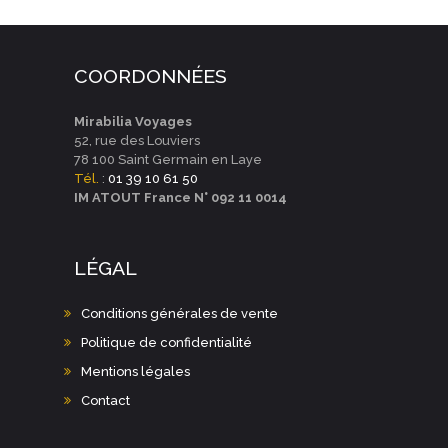
N
T
M
E
E
I
M
N
COORDONNÉES
O
E
T
N
Mirabilia Voyages
N
52, rue des Louviers
D
T
78 100 Saint Germain en Laye
E
Tél.
:
01 39 10 61 50
S
IM ATOUT France N° 092 11 0014
V
U
LÉGAL
E
S
Conditions générales de vente
É
Politique de confidentialité
V
Mentions légales
È
Contact
N