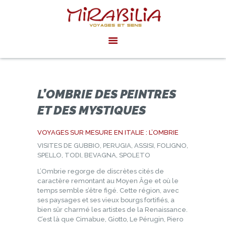
MIRABILIA VOYAGES
Voyages et sens
ACCUEIL
AGENDA
INSPIRATIONS
L’OMBRIE DES PEINTRES
ACTUALITÉS
ET DES MYSTIQUES
EXPÉRIENCES
VOYAGES SUR MESURE EN ITALIE : L’OMBRIE
PRIVÉES SUR
VISITES DE GUBBIO, PERUGIA, ASSISI, FOLIGNO,
MESURE
SPELLO, TODI, BEVAGNA, SPOLETO
L’Ombrie regorge de discrètes cités de
caractère remontant au Moyen Âge et où le
temps semble s’être figé. Cette région, avec
ses paysages et ses vieux bourgs fortifiés, a
bien sûr charmé les artistes de la Renaissance.
C’est là que Cimabue, Giotto, Le Pérugin, Piero