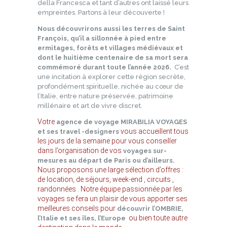
della Francesca et tant d’autres ont laissé leurs
empreintes. Partons à leur découverte !
Nous découvrirons aussi les terres de Saint
François, qu’il a sillonnée à pied entre
ermitages, forêts et villages médiévaux et
dont le huitième centenaire de sa mort sera
commémoré durant toute l’année 2026.
C’est
une incitation à explorer cette région secrète,
profondément spirituelle, nichée au cœur de
l’Italie, entre nature préservée, patrimoine
millénaire et art de vivre discret.
Votre
agence de voyage MIRABILIA VOYAGES
vous accueillent tous
et ses travel -designers
les jours de la semaine pour vous conseiller
dans l’organisation de vos
voyages
sur-
mesures au départ de Paris ou d’ailleurs.
Nous proposons une large sélection d’offres :
de location, de séjours, week-end , circuits ,
randonnées
. Notre équipe passionnée par les
voyages se fera un plaisir de vous apporter ses
meilleures conseils pour
découvrir l’OMBRIE,
ou bien toute autre
l’Italie et ses îles, l’Europe