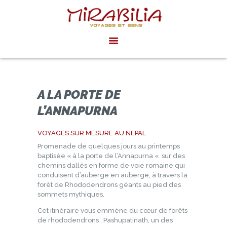
MIRABILIA VOYAGES
Voyages et sens
ACCUEIL
AGENDA
INSPIRATIONS
A LA PORTE DE
ACTUALITÉS
L’ANNAPURNA
EXPÉRIENCES
VOYAGES SUR MESURE AU NEPAL
PRIVÉES SUR
Promenade de quelques jours au printemps
MESURE
baptisée « à la porte de l’Annapurna « sur des
chemins dallés en forme de voie romaine qui
conduisent d’auberge en auberge, à travers la
forêt de Rhododendrons géants au pied des
sommets mythiques.
Cet itinéraire vous emmène du cœur de forêts
de rhododendrons , Pashupatinath, un des