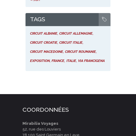
TAGS
CIRCUIT ALBANIE
CIRCUIT ALLEMAGNE
CIRCUIT CROATIE
CIRCUIT ITALIE
CIRCUIT MACEDOINE
CIRCUIT ROUMANIE
EXPOSITION
FRANCE
ITALIE
VIA FRANCIGENA
COORDONNÉES
Mirabilia Voyages
52, rue des Louviers
78 100 Saint Germain en Laye