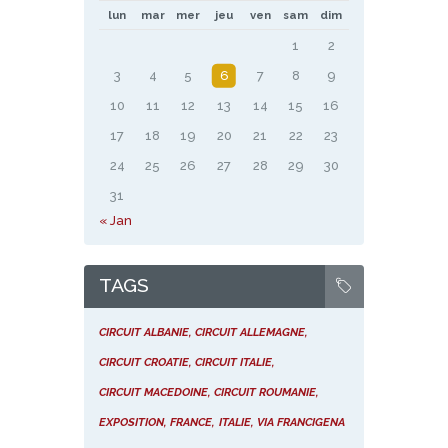
lun
mar
mer
jeu
ven
sam
dim
1
2
3
4
5
6
7
8
9
10
11
12
13
14
15
16
17
18
19
20
21
22
23
24
25
26
27
28
29
30
31
« Jan
TAGS
CIRCUIT ALBANIE
CIRCUIT ALLEMAGNE
CIRCUIT CROATIE
CIRCUIT ITALIE
CIRCUIT MACEDOINE
CIRCUIT ROUMANIE
EXPOSITION
FRANCE
ITALIE
VIA FRANCIGENA