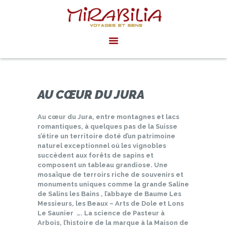
MIRABILIA VOYAGES
Voyages et sens
ACCUEIL
AGENDA
INSPIRATIONS
AU CŒUR DU JURA
ACTUALITÉS
Au cœur du Jura, entre montagnes et lacs
EXPÉRIENCES
romantiques, à quelques pas de la Suisse
PRIVÉES SUR
s’étire un territoire doté d’un patrimoine
naturel exceptionnel où les vignobles
MESURE
succèdent aux forêts de sapins et
composent un tableau grandiose. Une
mosaïque de terroirs riche de souvenirs et
monuments uniques comme la grande Saline
de Salins les Bains , l’abbaye de Baume Les
Messieurs, les Beaux – Arts de Dole et Lons
Le Saunier …. La science de Pasteur à
Arbois, l’histoire de la marque à la Maison de