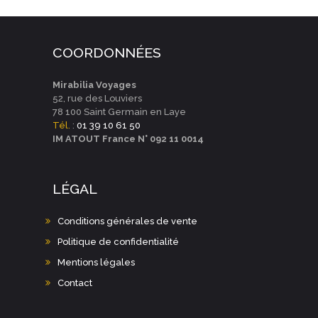
N
O
T
N
COORDONNÉES
D
E
Mirabilia Voyages
52, rue des Louviers
V
78 100 Saint Germain en Laye
U
Tél.
:
01 39 10 61 50
IM ATOUT France N° 092 11 0014
E
S
LÉGAL
É
V
Conditions générales de vente
È
Politique de confidentialité
N
Mentions légales
E
Contact
M