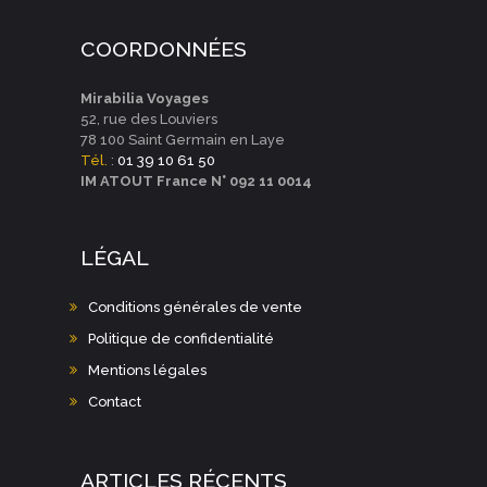
N
O
T
COORDONNÉES
N
D
Mirabilia Voyages
52, rue des Louviers
E
78 100 Saint Germain en Laye
V
Tél.
:
01 39 10 61 50
IM ATOUT France N° 092 11 0014
U
E
LÉGAL
S
É
Conditions générales de vente
V
Politique de confidentialité
È
Mentions légales
N
Contact
E
M
ARTICLES RÉCENTS