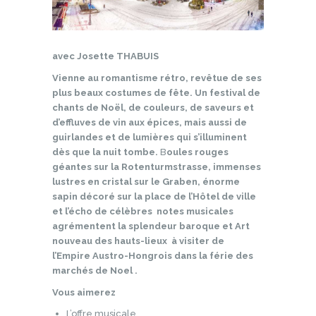
avec Josette THABUIS
Vienne au romantisme rétro,
revêtue de ses
plus beaux costumes de fête.
Un festival de
chants de Noël, de couleurs, de saveurs et
d’effluves de vin aux épices, mais aussi de
guirlandes et de lumières qui s’illuminent
dès que la nuit tombe.
B
oules rouges
géantes sur la Rotenturmstrasse, immenses
lustres en cristal sur le Graben, énorme
sapin décoré sur la place de l’Hôtel de ville
et l’écho de célèbres notes musicales
agrémentent
la splendeur baroque et Art
nouveau des hauts-lieux à visiter de
l’Empire Austro-Hongrois dans la férie des
marchés de Noel .
Vous aimerez
L’offre musicale