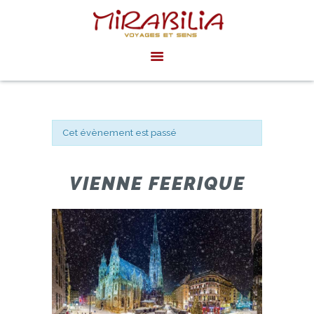
MIRABILIA VOYAGES
Voyages et sens
ACCUEIL
AGENDA
INSPIRATIONS
Cet évènement est passé
ACTUALITÉS
EXPÉRIENCES
VIENNE FEERIQUE
PRIVÉES SUR
MESURE