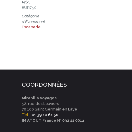
Prix :
EUR750
Catégorie
d’Évènement:
Escapade
COORDONNÉES
Mirabilia Voyages
52, rue des Louviers
78 100 Saint Germain en Laye
Tél.
:
01 39 10 61 50
IM ATOUT France N° 092 11 0014