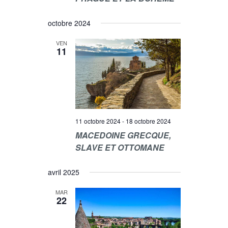
N
O
T
octobre 2024
N
D
VEN
11
E
V
U
E
11 octobre 2024
-
18 octobre 2024
S
MACEDOINE GRECQUE,
É
SLAVE ET OTTOMANE
V
È
avril 2025
N
MAR
22
E
M