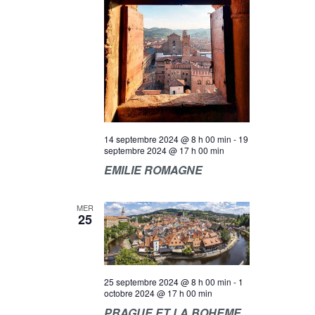
T
t
R
i
I
C
o
O
n
H
n
N
e
E
D
z
E
E
u
n
V
T
e
U
14 septembre 2024 @ 8 h 00 min
-
19
d
N
septembre 2024 @ 17 h 00 min
E
a
A
EMILIE ROMAGNE
t
S
e
V
É
.
MER
V
I
25
È
G
N
A
E
T
M
25 septembre 2024 @ 8 h 00 min
-
1
octobre 2024 @ 17 h 00 min
E
I
PRAGUE ET LA BOHEME