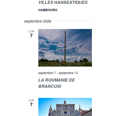
VILLES HANSEATIQUES
E
I
HAMBOURG
N
O
T
septembre 2026
N
D
LUN
7
E
V
U
E
S
septembre 7
-
septembre 13
É
LA ROUMANIE DE
BRANCUSI
V
È
LUN
7
N
E