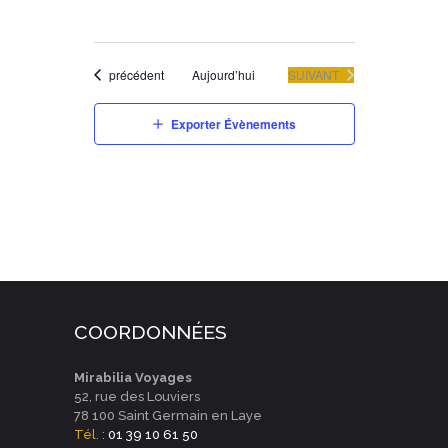
Évènements
ÉVÈNEMENTS
précédent
Aujourd’hui
SUIVANT
Exporter Évènements
COORDONNÉES
Mirabilia Voyages
52, rue des Louviers
78 100 Saint Germain en Laye
Tél.
:
01 39 10 61 50